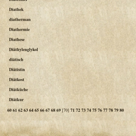
Diathek
diatherman
Diathermie
Diathese
Diäthylenglykol
diätisch
Diätistin
Diätkost
Diätküche
Diätkur
60
61
62
63
64
65
66
67
68
69
71
72
73
74
75
76
77
78
79
80
[70]