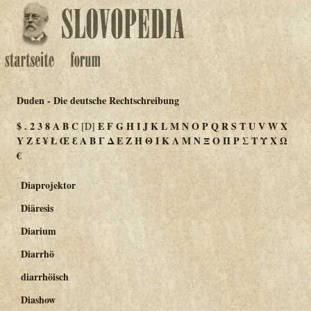
Duden - Die deutsche Rechtschreibung
$
.
2
3
8
A
B
C
E
F
G
H
I
J
K
L
M
N
O
P
Q
R
S
T
U
V
W
X
[D]
Y
Z
£
¥
Ł
Œ
Ɛ
Α
Β
Γ
Δ
Ε
Ζ
Η
Θ
Ι
Κ
Λ
Μ
Ν
Ξ
Ο
Π
Ρ
Σ
Τ
Υ
Χ
Ω
€
Diaprojektor
Diäresis
Diarium
Diarrhö
diarrhöisch
Diashow