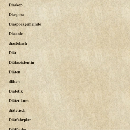
Diaskop
Diaspora
Diasporagemeinde
Diastole
diastolisch
Diät
Diätassistentin
Diäten
diäten
Diätetik
Diätetikum
diätetisch
Diätfahrplan
Diätfehler