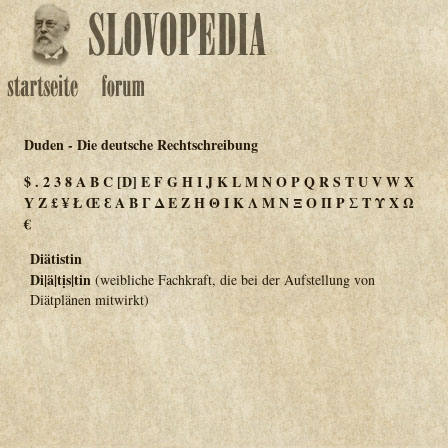
Duden - Die deutsche Rechtschreibung
$
.
2
3
8
A
B
C
[D]
E
F
G
H
I
J
K
L
M
N
O
P
Q
R
S
T
U
V
W
X
Y
Z
£
¥
Ł
Œ
Ɛ
Α
Β
Γ
Δ
Ε
Ζ
Η
Θ
Ι
Κ
Λ
Μ
Ν
Ξ
Ο
Π
Ρ
Σ
Τ
Υ
Χ
Ω
€
Diätistin
Di|ä|tịs|tin
(weibliche Fachkraft, die bei der Aufstellung von
Diätplänen mitwirkt)