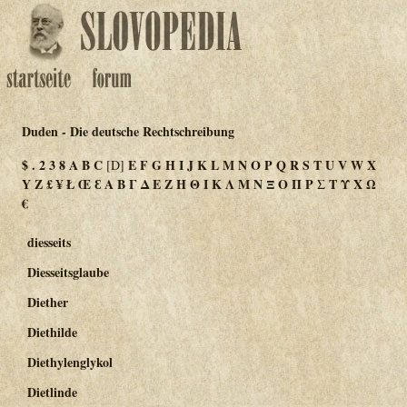
Duden - Die deutsche Rechtschreibung
$
.
2
3
8
A
B
C
E
F
G
H
I
J
K
L
M
N
O
P
Q
R
S
T
U
V
W
X
[D]
Y
Z
£
¥
Ł
Œ
Ɛ
Α
Β
Γ
Δ
Ε
Ζ
Η
Θ
Ι
Κ
Λ
Μ
Ν
Ξ
Ο
Π
Ρ
Σ
Τ
Υ
Χ
Ω
€
diesseits
Diesseitsglaube
Diether
Diethilde
Diethylenglykol
Dietlinde