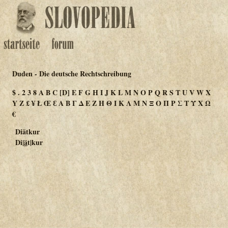
Duden - Die deutsche Rechtschreibung
$
.
2
3
8
A
B
C
[D]
E
F
G
H
I
J
K
L
M
N
O
P
Q
R
S
T
U
V
W
X
Y
Z
£
¥
Ł
Œ
Ɛ
Α
Β
Γ
Δ
Ε
Ζ
Η
Θ
Ι
Κ
Λ
Μ
Ν
Ξ
Ο
Π
Ρ
Σ
Τ
Υ
Χ
Ω
€
Diätkur
Di|
ä
t|kur