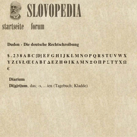
Duden - Die deutsche Rechtschreibung
$
.
2
3
8
A
B
C
[D]
E
F
G
H
I
J
K
L
M
N
O
P
Q
R
S
T
U
V
W
X
Y
Z
£
¥
Ł
Œ
Ɛ
Α
Β
Γ
Δ
Ε
Ζ
Η
Θ
Ι
Κ
Λ
Μ
Ν
Ξ
Ο
Π
Ρ
Σ
Τ
Υ
Χ
Ω
€
Diarium
Di|
a
|ri|um
, das; -s, ...ien
(Tagebuch; Kladde)