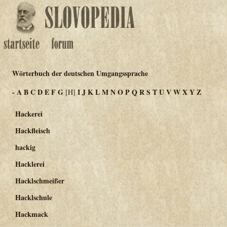
Wörterbuch der deutschen Umgangssprache
-
A
B
C
D
E
F
G
I
J
K
L
M
N
O
P
Q
R
S
T
U
V
W
X
Y
Z
[H]
Hackerei
Hackfleisch
hackig
Hacklerei
Hacklschmeißer
Hacklschule
Hackmack