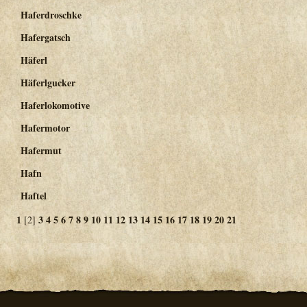
Haferdroschke
Hafergatsch
Häferl
Häferlgucker
Haferlokomotive
Hafermotor
Hafermut
Hafn
Haftel
1
3
4
5
6
7
8
9
10
11
12
13
14
15
16
17
18
19
20
21
[2]