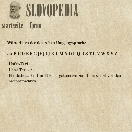
Wörterbuch der deutschen Umgangssprache
-
A
B
C
D
E
F
G
[H]
I
J
K
L
M
N
O
P
Q
R
S
T
U
V
W
X
Y
Z
Hafer-Taxi
Hafer-Taxi
n
\
Pferdedroschke. Um 1910 aufgekommen zum Unterschied von den
Motordroschken.