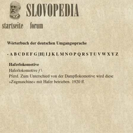
Wörterbuch der deutschen Umgangssprache
-
A
B
C
D
E
F
G
[H]
I
J
K
L
M
N
O
P
Q
R
S
T
U
V
W
X
Y
Z
Haferlokomotive
Haferlokomotive
f
\
Pferd. Zum Unterschied von der Dampflokomotive wird diese
»Zugmaschine« mit Hafer betrieben. 1920 ff.