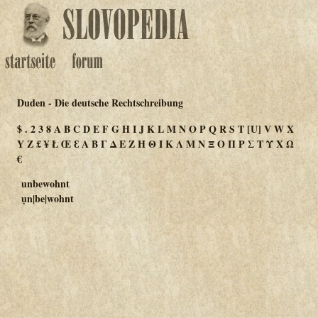
Duden - Die deutsche Rechtschreibung
$
.
2
3
8
A
B
C
D
E
F
G
H
I
J
K
L
M
N
O
P
Q
R
S
T
[U]
V
W
X
Y
Z
£
¥
Ł
Œ
Ɛ
Α
Β
Γ
Δ
Ε
Ζ
Η
Θ
Ι
Κ
Λ
Μ
Ν
Ξ
Ο
Π
Ρ
Σ
Τ
Υ
Χ
Ω
€
unbewohnt
ụn|be|wohnt