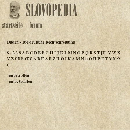
Duden - Die deutsche Rechtschreibung
$
.
2
3
8
A
B
C
D
E
F
G
H
I
J
K
L
M
N
O
P
Q
R
S
T
[U]
V
W
X
Y
Z
£
¥
Ł
Œ
Ɛ
Α
Β
Γ
Δ
Ε
Ζ
Η
Θ
Ι
Κ
Λ
Μ
Ν
Ξ
Ο
Π
Ρ
Σ
Τ
Υ
Χ
Ω
€
unbetroffen
ụn|be|trof|fen