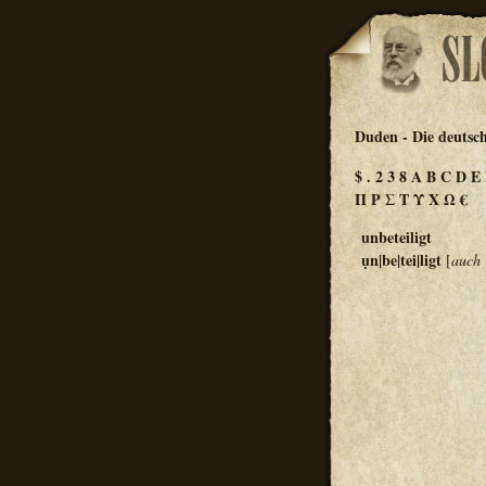
Duden - Die deutsc
$
.
2
3
8
A
B
C
D
E
Π
Ρ
Σ
Τ
Υ
Χ
Ω
€
unbeteiligt
ụn|be|tei|ligt
[
auch
.