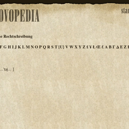
he Rechtschreibung
F
G
H
I
J
K
L
M
N
O
P
Q
R
S
T
[U]
V
W
X
Y
Z
£
¥
Ł
Œ
Ɛ
Α
Β
Γ
Δ
Ε
Ζ
..'tai̮... ]