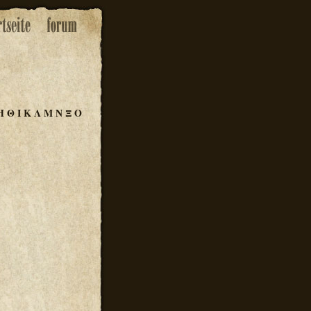
Η
Θ
Ι
Κ
Λ
Μ
Ν
Ξ
Ο