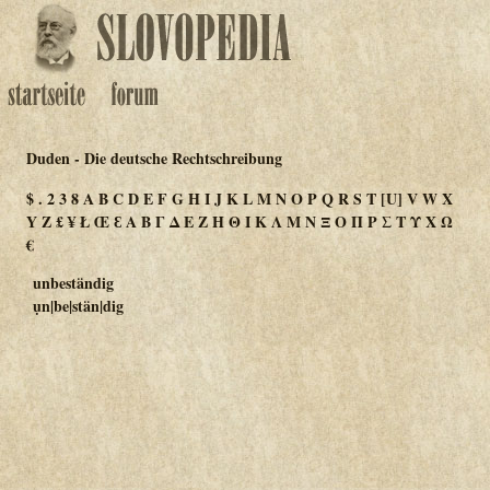
Duden - Die deutsche Rechtschreibung
$
.
2
3
8
A
B
C
D
E
F
G
H
I
J
K
L
M
N
O
P
Q
R
S
T
[U]
V
W
X
Y
Z
£
¥
Ł
Œ
Ɛ
Α
Β
Γ
Δ
Ε
Ζ
Η
Θ
Ι
Κ
Λ
Μ
Ν
Ξ
Ο
Π
Ρ
Σ
Τ
Υ
Χ
Ω
€
unbeständig
ụn|be|stän|dig