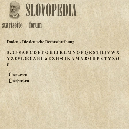
Duden - Die deutsche Rechtschreibung
$
.
2
3
8
A
B
C
D
E
F
G
H
I
J
K
L
M
N
O
P
Q
R
S
T
[U]
V
W
X
Y
Z
£
¥
Ł
Œ
Ɛ
Α
Β
Γ
Δ
Ε
Ζ
Η
Θ
Ι
Κ
Λ
Μ
Ν
Ξ
Ο
Π
Ρ
Σ
Τ
Υ
Χ
Ω
€
Überwesen
Ü
ber|we|sen