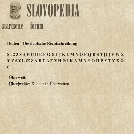
Duden - Die deutsche Rechtschreibung
$
.
2
3
8
A
B
C
D
E
F
G
H
I
J
K
L
M
N
O
P
Q
R
S
T
[U]
V
W
X
Y
Z
£
¥
Ł
Œ
Ɛ
Α
Β
Γ
Δ
Ε
Ζ
Η
Θ
Ι
Κ
Λ
Μ
Ν
Ξ
Ο
Π
Ρ
Σ
Τ
Υ
Χ
Ω
€
Überweite
Ü
ber|wei|te
; Kleider in Überweiten