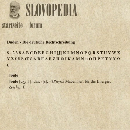
Duden - Die deutsche Rechtschreibung
$
.
2
3
8
A
B
C
D
E
F
G
H
I
[J]
K
L
M
N
O
P
Q
R
S
T
U
V
W
X
Y
Z
£
¥
Ł
Œ
Ɛ
Α
Β
Γ
Δ
Ε
Ζ
Η
Θ
Ι
Κ
Λ
Μ
Ν
Ξ
Ο
Π
Ρ
Σ
Τ
Υ
Χ
Ω
€
Joule
Joule
[dʒ̮u:l ], das; -[s], -
(
Physik
Maßeinheit für die Energie;
Zeichen
J)