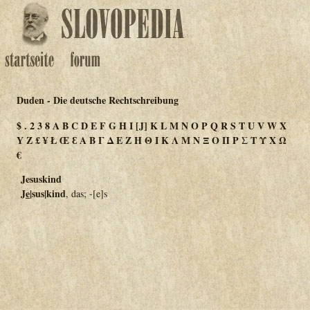
Duden - Die deutsche Rechtschreibung
$
.
2
3
8
A
B
C
D
E
F
G
H
I
[J]
K
L
M
N
O
P
Q
R
S
T
U
V
W
X
Y
Z
£
¥
Ł
Œ
Ɛ
Α
Β
Γ
Δ
Ε
Ζ
Η
Θ
Ι
Κ
Λ
Μ
Ν
Ξ
Ο
Π
Ρ
Σ
Τ
Υ
Χ
Ω
€
Jesuskind
J
e
|sus|kind
, das; -[e]s