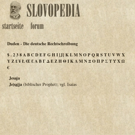
Duden - Die deutsche Rechtschreibung
$
.
2
3
8
A
B
C
D
E
F
G
H
I
[J]
K
L
M
N
O
P
Q
R
S
T
U
V
W
X
Y
Z
£
¥
Ł
Œ
Ɛ
Α
Β
Γ
Δ
Ε
Ζ
Η
Θ
Ι
Κ
Λ
Μ
Ν
Ξ
Ο
Π
Ρ
Σ
Τ
Υ
Χ
Ω
€
Jesaja
Je|s
a
|ja
(biblischer Prophet); vgl. Isaias