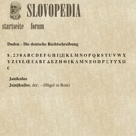
Duden - Die deutsche Rechtschreibung
$
.
2
3
8
A
B
C
D
E
F
G
H
I
[J]
K
L
M
N
O
P
Q
R
S
T
U
V
W
X
Y
Z
£
¥
Ł
Œ
Ɛ
Α
Β
Γ
Δ
Ε
Ζ
Η
Θ
Ι
Κ
Λ
Μ
Ν
Ξ
Ο
Π
Ρ
Σ
Τ
Υ
Χ
Ω
€
Janikulus
Ja|nị|ku|lus
, der; - (Hügel in Rom)