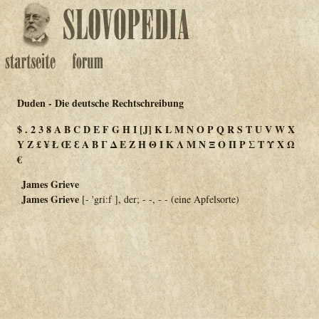
Duden - Die deutsche Rechtschreibung
$
.
2
3
8
A
B
C
D
E
F
G
H
I
[J]
K
L
M
N
O
P
Q
R
S
T
U
V
W
X
Y
Z
£
¥
Ł
Œ
Ɛ
Α
Β
Γ
Δ
Ε
Ζ
Η
Θ
Ι
Κ
Λ
Μ
Ν
Ξ
Ο
Π
Ρ
Σ
Τ
Υ
Χ
Ω
€
James Grieve
James Grieve
[- 'gri:f ], der; - -, - -
(eine Apfelsorte)