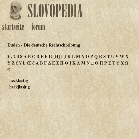
Duden - Die deutsche Rechtschreibung
$
.
2
3
8
A
B
C
D
E
F
G
[H]
I
J
K
L
M
N
O
P
Q
R
S
T
U
V
W
X
Y
Z
£
¥
Ł
Œ
Ɛ
Α
Β
Γ
Δ
Ε
Ζ
Η
Θ
Ι
Κ
Λ
Μ
Ν
Ξ
Ο
Π
Ρ
Σ
Τ
Υ
Χ
Ω
€
hecklastig
hẹck|las|tig