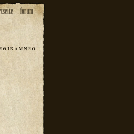
Η
Θ
Ι
Κ
Λ
Μ
Ν
Ξ
Ο