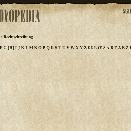
he Rechtschreibung
F
G
[H]
I
J
K
L
M
N
O
P
Q
R
S
T
U
V
W
X
Y
Z
£
¥
Ł
Œ
Ɛ
Α
Β
Γ
Δ
Ε
Ζ