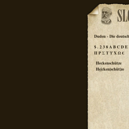
Duden - Die deutsc
$
.
2
3
8
A
B
C
D
E
Π
Ρ
Σ
Τ
Υ
Χ
Ω
€
Heckenschütze
Hẹ|cken|schüt|ze