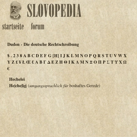
Duden - Die deutsche Rechtschreibung
$
.
2
3
8
A
B
C
D
E
F
G
[H]
I
J
K
L
M
N
O
P
Q
R
S
T
U
V
W
X
Y
Z
£
¥
Ł
Œ
Ɛ
Α
Β
Γ
Δ
Ε
Ζ
Η
Θ
Ι
Κ
Λ
Μ
Ν
Ξ
Ο
Π
Ρ
Σ
Τ
Υ
Χ
Ω
€
Hechelei
He|che|l
ei
(
umgangssprachlich für
boshaftes Gerede)