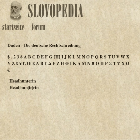
Duden - Die deutsche Rechtschreibung
$
.
2
3
8
A
B
C
D
E
F
G
[H]
I
J
K
L
M
N
O
P
Q
R
S
T
U
V
W
X
Y
Z
£
¥
Ł
Œ
Ɛ
Α
Β
Γ
Δ
Ε
Ζ
Η
Θ
Ι
Κ
Λ
Μ
Ν
Ξ
Ο
Π
Ρ
Σ
Τ
Υ
Χ
Ω
€
Headhunterin
Head|hun|te|rin