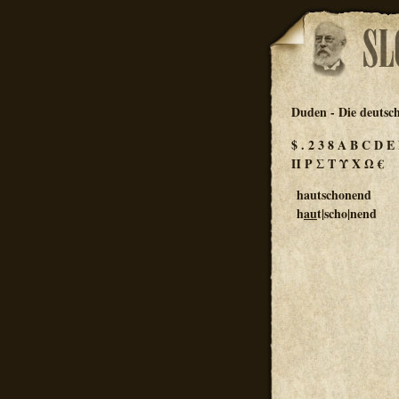
Duden - Die deutsc
$
.
2
3
8
A
B
C
D
E
Π
Ρ
Σ
Τ
Υ
Χ
Ω
€
hautschonend
h
au
t|scho|nend