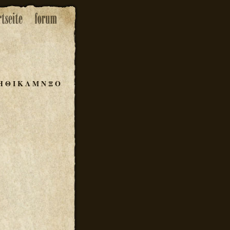
Η
Θ
Ι
Κ
Λ
Μ
Ν
Ξ
Ο