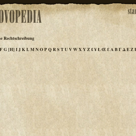
he Rechtschreibung
F
G
[H]
I
J
K
L
M
N
O
P
Q
R
S
T
U
V
W
X
Y
Z
£
¥
Ł
Œ
Ɛ
Α
Β
Γ
Δ
Ε
Ζ