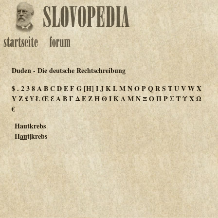
Duden - Die deutsche Rechtschreibung
$
.
2
3
8
A
B
C
D
E
F
G
[H]
I
J
K
L
M
N
O
P
Q
R
S
T
U
V
W
X
Y
Z
£
¥
Ł
Œ
Ɛ
Α
Β
Γ
Δ
Ε
Ζ
Η
Θ
Ι
Κ
Λ
Μ
Ν
Ξ
Ο
Π
Ρ
Σ
Τ
Υ
Χ
Ω
€
Hautkrebs
H
au
t|krebs