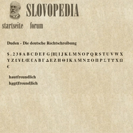
Duden - Die deutsche Rechtschreibung
$
.
2
3
8
A
B
C
D
E
F
G
[H]
I
J
K
L
M
N
O
P
Q
R
S
T
U
V
W
X
Y
Z
£
¥
Ł
Œ
Ɛ
Α
Β
Γ
Δ
Ε
Ζ
Η
Θ
Ι
Κ
Λ
Μ
Ν
Ξ
Ο
Π
Ρ
Σ
Τ
Υ
Χ
Ω
€
hautfreundlich
h
au
t|freund|lich