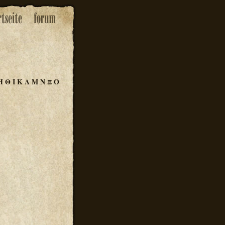
Η
Θ
Ι
Κ
Λ
Μ
Ν
Ξ
Ο