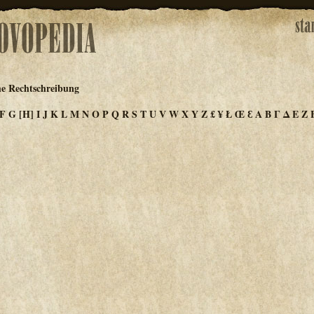
he Rechtschreibung
F
G
[H]
I
J
K
L
M
N
O
P
Q
R
S
T
U
V
W
X
Y
Z
£
¥
Ł
Œ
Ɛ
Α
Β
Γ
Δ
Ε
Ζ