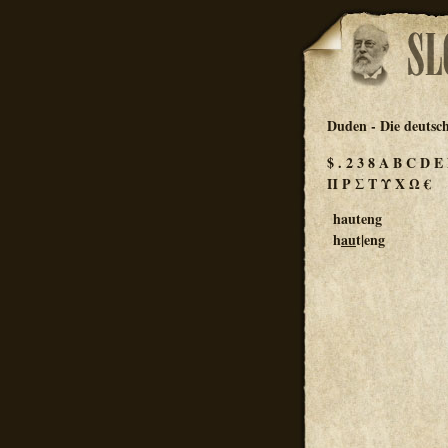
Duden - Die deutsc
$
.
2
3
8
A
B
C
D
E
Π
Ρ
Σ
Τ
Υ
Χ
Ω
€
hauteng
h
au
t|eng