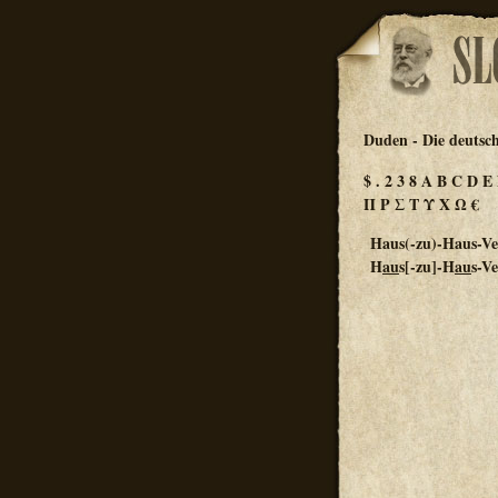
Duden - Die deutsc
$
.
2
3
8
A
B
C
D
E
Π
Ρ
Σ
Τ
Υ
Χ
Ω
€
Haus(-zu)-Haus-V
H
au
s[-zu]-H
au
s-V