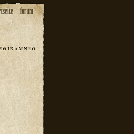
Η
Θ
Ι
Κ
Λ
Μ
Ν
Ξ
Ο