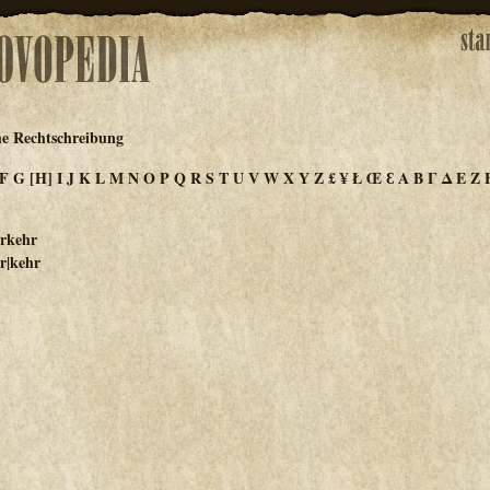
he Rechtschreibung
F
G
[H]
I
J
K
L
M
N
O
P
Q
R
S
T
U
V
W
X
Y
Z
£
¥
Ł
Œ
Ɛ
Α
Β
Γ
Δ
Ε
Ζ
erkehr
er|kehr