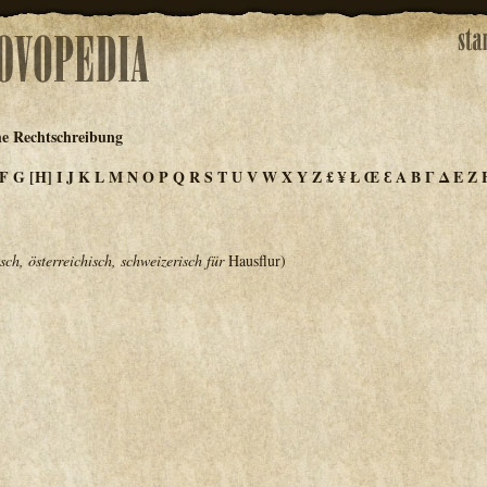
he Rechtschreibung
F
G
[H]
I
J
K
L
M
N
O
P
Q
R
S
T
U
V
W
X
Y
Z
£
¥
Ł
Œ
Ɛ
Α
Β
Γ
Δ
Ε
Ζ
sch, österreichisch, schweizerisch für
Hausflur)