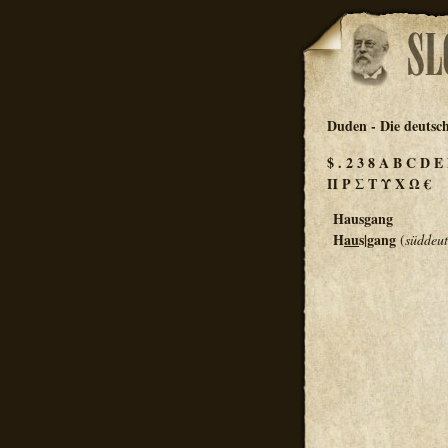
Duden - Die deutsc
$
.
2
3
8
A
B
C
D
E
Π
Ρ
Σ
Τ
Υ
Χ
Ω
€
Hausgang
H
au
s|gang
(
süddeut