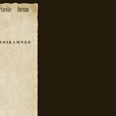
Η
Θ
Ι
Κ
Λ
Μ
Ν
Ξ
Ο