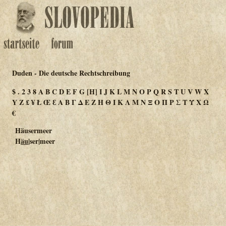
Duden - Die deutsche Rechtschreibung
$
.
2
3
8
A
B
C
D
E
F
G
[H]
I
J
K
L
M
N
O
P
Q
R
S
T
U
V
W
X
Y
Z
£
¥
Ł
Œ
Ɛ
Α
Β
Γ
Δ
Ε
Ζ
Η
Θ
Ι
Κ
Λ
Μ
Ν
Ξ
Ο
Π
Ρ
Σ
Τ
Υ
Χ
Ω
€
Häusermeer
H
äu
|ser|meer