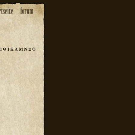
Η
Θ
Ι
Κ
Λ
Μ
Ν
Ξ
Ο