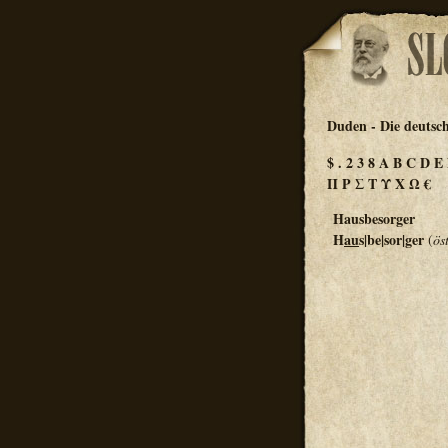
Duden - Die deutsc
$
.
2
3
8
A
B
C
D
E
Π
Ρ
Σ
Τ
Υ
Χ
Ω
€
Hausbesorger
H
au
s|be|sor|ger
(
ös