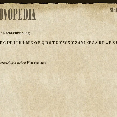
he Rechtschreibung
F
G
[H]
I
J
K
L
M
N
O
P
Q
R
S
T
U
V
W
X
Y
Z
£
¥
Ł
Œ
Ɛ
Α
Β
Γ
Δ
Ε
Ζ
terreichisch neben
Hausmeister)