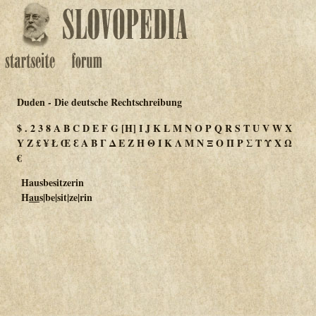
Duden - Die deutsche Rechtschreibung
$
.
2
3
8
A
B
C
D
E
F
G
[H]
I
J
K
L
M
N
O
P
Q
R
S
T
U
V
W
X
Y
Z
£
¥
Ł
Œ
Ɛ
Α
Β
Γ
Δ
Ε
Ζ
Η
Θ
Ι
Κ
Λ
Μ
Ν
Ξ
Ο
Π
Ρ
Σ
Τ
Υ
Χ
Ω
€
Hausbesitzerin
H
au
s|be|sit|ze|rin