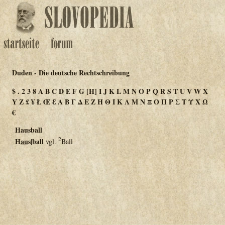
Duden - Die deutsche Rechtschreibung
$
.
2
3
8
A
B
C
D
E
F
G
[H]
I
J
K
L
M
N
O
P
Q
R
S
T
U
V
W
X
Y
Z
£
¥
Ł
Œ
Ɛ
Α
Β
Γ
Δ
Ε
Ζ
Η
Θ
Ι
Κ
Λ
Μ
Ν
Ξ
Ο
Π
Ρ
Σ
Τ
Υ
Χ
Ω
€
Hausball
2
H
au
s|ball
vgl.
Ball