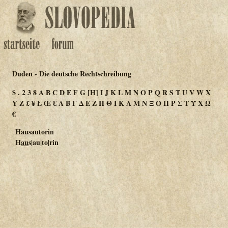
Duden - Die deutsche Rechtschreibung
$
.
2
3
8
A
B
C
D
E
F
G
[H]
I
J
K
L
M
N
O
P
Q
R
S
T
U
V
W
X
Y
Z
£
¥
Ł
Œ
Ɛ
Α
Β
Γ
Δ
Ε
Ζ
Η
Θ
Ι
Κ
Λ
Μ
Ν
Ξ
Ο
Π
Ρ
Σ
Τ
Υ
Χ
Ω
€
Hausautorin
H
au
s|au|to|rin