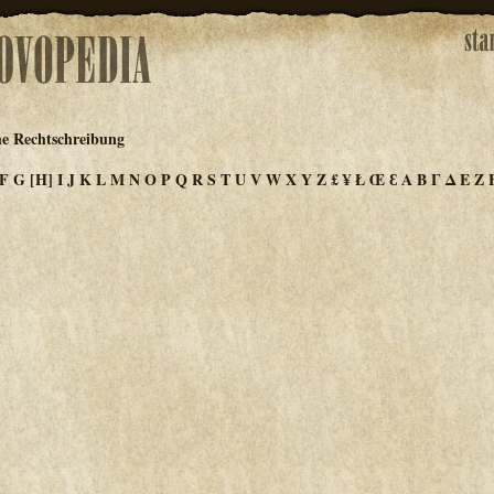
he Rechtschreibung
F
G
[H]
I
J
K
L
M
N
O
P
Q
R
S
T
U
V
W
X
Y
Z
£
¥
Ł
Œ
Ɛ
Α
Β
Γ
Δ
Ε
Ζ