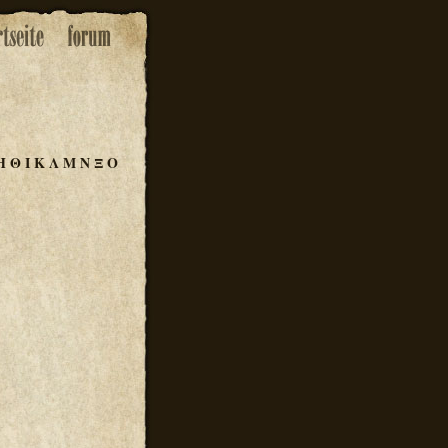
Η
Θ
Ι
Κ
Λ
Μ
Ν
Ξ
Ο