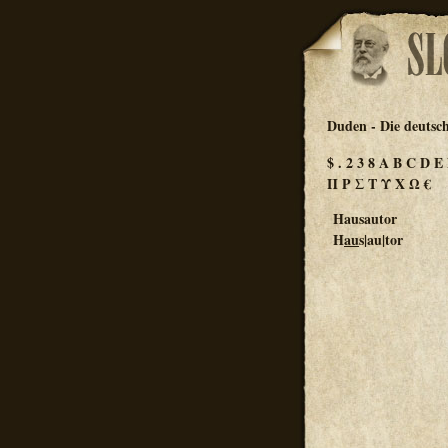
Duden - Die deutsc
$
.
2
3
8
A
B
C
D
E
Π
Ρ
Σ
Τ
Υ
Χ
Ω
€
Hausautor
H
au
s|au|tor