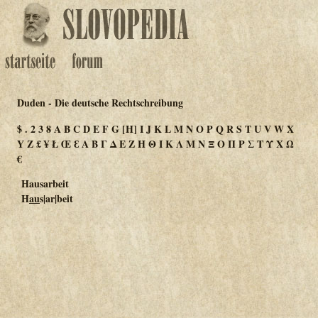
Duden - Die deutsche Rechtschreibung
$
.
2
3
8
A
B
C
D
E
F
G
[H]
I
J
K
L
M
N
O
P
Q
R
S
T
U
V
W
X
Y
Z
£
¥
Ł
Œ
Ɛ
Α
Β
Γ
Δ
Ε
Ζ
Η
Θ
Ι
Κ
Λ
Μ
Ν
Ξ
Ο
Π
Ρ
Σ
Τ
Υ
Χ
Ω
€
Hausarbeit
H
au
s|ar|beit