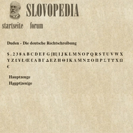
Duden - Die deutsche Rechtschreibung
$
.
2
3
8
A
B
C
D
E
F
G
[H]
I
J
K
L
M
N
O
P
Q
R
S
T
U
V
W
X
Y
Z
£
¥
Ł
Œ
Ɛ
Α
Β
Γ
Δ
Ε
Ζ
Η
Θ
Ι
Κ
Λ
Μ
Ν
Ξ
Ο
Π
Ρ
Σ
Τ
Υ
Χ
Ω
€
Hauptzeuge
H
au
pt|zeu|ge