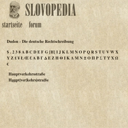
Duden - Die deutsche Rechtschreibung
$
.
2
3
8
A
B
C
D
E
F
G
[H]
I
J
K
L
M
N
O
P
Q
R
S
T
U
V
W
X
Y
Z
£
¥
Ł
Œ
Ɛ
Α
Β
Γ
Δ
Ε
Ζ
Η
Θ
Ι
Κ
Λ
Μ
Ν
Ξ
Ο
Π
Ρ
Σ
Τ
Υ
Χ
Ω
€
Hauptverkehrsstraße
H
au
pt|ver|kehrs|stra|ße