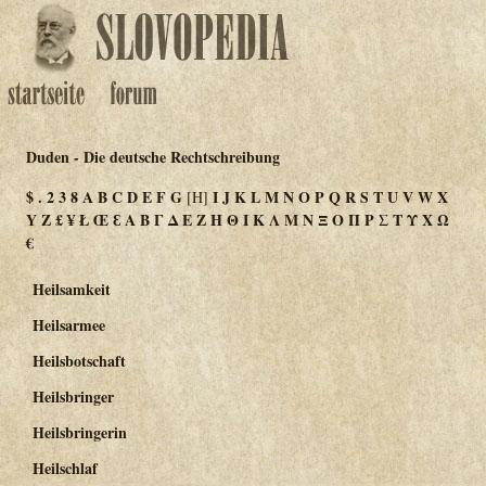
Duden - Die deutsche Rechtschreibung
$
.
2
3
8
A
B
C
D
E
F
G
I
J
K
L
M
N
O
P
Q
R
S
T
U
V
W
X
[H]
Y
Z
£
¥
Ł
Œ
Ɛ
Α
Β
Γ
Δ
Ε
Ζ
Η
Θ
Ι
Κ
Λ
Μ
Ν
Ξ
Ο
Π
Ρ
Σ
Τ
Υ
Χ
Ω
€
Heilsamkeit
Heilsarmee
Heilsbotschaft
Heilsbringer
Heilsbringerin
Heilschlaf