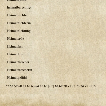
heimatberechtigt
Heimatdichter
Heimatdichterin
Heimatdichtung
Heimaterde
Heimatfest
Heimatfilm
Heimatforscher
Heimatforscherin
Heimatgefühl
57
58
59
60
61
62
63
64
65
66
68
69
70
71
72
73
74
75
76
77
[67]