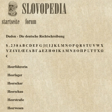
Duden - Die deutsche Rechtschreibung
$
.
2
3
8
A
B
C
D
E
F
G
I
J
K
L
M
N
O
P
Q
R
S
T
U
V
W
X
[H]
Y
Z
£
¥
Ł
Œ
Ɛ
Α
Β
Γ
Δ
Ε
Ζ
Η
Θ
Ι
Κ
Λ
Μ
Ν
Ξ
Ο
Π
Ρ
Σ
Τ
Υ
Χ
Ω
€
Heerführerin
Heerlager
Heerschar
Heerschau
Heerstraße
Heerwesen