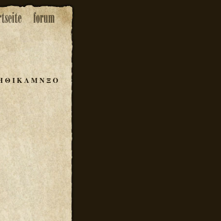
Η
Θ
Ι
Κ
Λ
Μ
Ν
Ξ
Ο