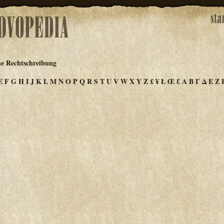
he Rechtschreibung
E
F
G
H
I
J
K
L
M
N
O
P
Q
R
S
T
U
V
W
X
Y
Z
£
¥
Ł
Œ
Ɛ
Α
Β
Γ
Δ
Ε
Ζ