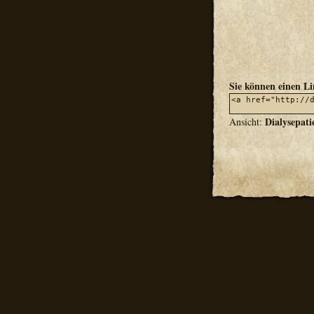
Sie können einen L
Dialysepati
Ansicht: