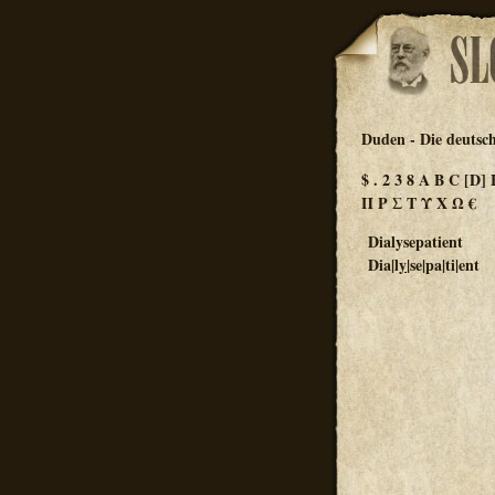
Duden - Die deutsc
$
.
2
3
8
A
B
C
[D]
Π
Ρ
Σ
Τ
Υ
Χ
Ω
€
Dialysepatient
Dia|l
y
|se|pa|ti|ent