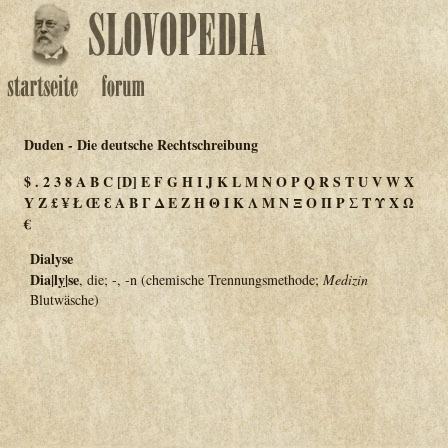
Duden - Die deutsche Rechtschreibung
$
.
2
3
8
A
B
C
[D]
E
F
G
H
I
J
K
L
M
N
O
P
Q
R
S
T
U
V
W
X
Y
Z
£
¥
Ł
Œ
Ɛ
Α
Β
Γ
Δ
Ε
Ζ
Η
Θ
Ι
Κ
Λ
Μ
Ν
Ξ
Ο
Π
Ρ
Σ
Τ
Υ
Χ
Ω
€
Dialyse
Dia|l
y
|se
, die; -, -n (chemische Trennungsmethode;
Medizin
Blutwäsche)