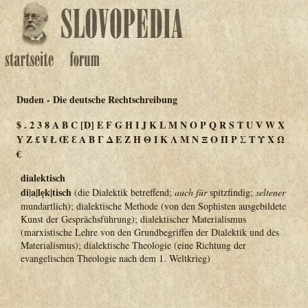
Duden - Die deutsche Rechtschreibung
$
.
2
3
8
A
B
C
[D]
E
F
G
H
I
J
K
L
M
N
O
P
Q
R
S
T
U
V
W
X
Y
Z
£
¥
Ł
Œ
Ɛ
Α
Β
Γ
Δ
Ε
Ζ
Η
Θ
Ι
Κ
Λ
Μ
Ν
Ξ
Ο
Π
Ρ
Σ
Τ
Υ
Χ
Ω
€
dialektisch
di|a|lẹk|tisch
(die Dialektik betreffend;
auch für
spitzfindig;
seltener
mundartlich); dialektische Methode (von den Sophisten ausgebildete
Kunst der Gesprächsführung); dialektischer Materialismus
(marxistische Lehre von den Grundbegriffen der Dialektik und des
Materialismus); dialektische Theologie (eine Richtung der
evangelischen Theologie nach dem 1. Weltkrieg)