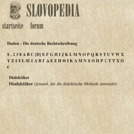
Duden - Die deutsche Rechtschreibung
$
.
2
3
8
A
B
C
[D]
E
F
G
H
I
J
K
L
M
N
O
P
Q
R
S
T
U
V
W
X
Y
Z
£
¥
Ł
Œ
Ɛ
Α
Β
Γ
Δ
Ε
Ζ
Η
Θ
Ι
Κ
Λ
Μ
Ν
Ξ
Ο
Π
Ρ
Σ
Τ
Υ
Χ
Ω
€
Dialektiker
Di|a|lẹk|ti|ker
(jemand, der die dialektische Methode anwendet)