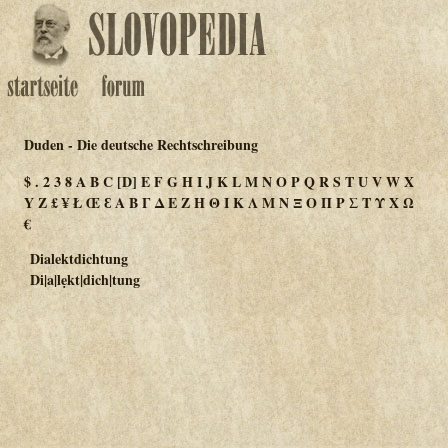
Duden - Die deutsche Rechtschreibung
$
.
2
3
8
A
B
C
[D]
E
F
G
H
I
J
K
L
M
N
O
P
Q
R
S
T
U
V
W
X
Y
Z
£
¥
Ł
Œ
Ɛ
Α
Β
Γ
Δ
Ε
Ζ
Η
Θ
Ι
Κ
Λ
Μ
Ν
Ξ
Ο
Π
Ρ
Σ
Τ
Υ
Χ
Ω
€
Dialektdichtung
Di|a|lẹkt|dich|tung