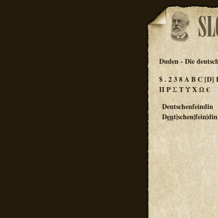
Duden - Die deutsc
$
.
2
3
8
A
B
C
[D]
Π
Ρ
Σ
Τ
Υ
Χ
Ω
€
Deutschenfeindin
D
eu
t|schen|fein|din