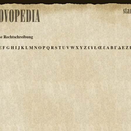
he Rechtschreibung
E
F
G
H
I
J
K
L
M
N
O
P
Q
R
S
T
U
V
W
X
Y
Z
£
¥
Ł
Œ
Ɛ
Α
Β
Γ
Δ
Ε
Ζ