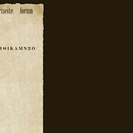
Η
Θ
Ι
Κ
Λ
Μ
Ν
Ξ
Ο