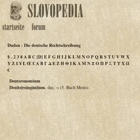
Duden - Die deutsche Rechtschreibung
$
.
2
3
8
A
B
C
[D]
E
F
G
H
I
J
K
L
M
N
O
P
Q
R
S
T
U
V
W
X
Y
Z
£
¥
Ł
Œ
Ɛ
Α
Β
Γ
Δ
Ε
Ζ
Η
Θ
Ι
Κ
Λ
Μ
Ν
Ξ
Ο
Π
Ρ
Σ
Τ
Υ
Χ
Ω
€
Deuteronomium
Deu|te|ro|n
o
|mi|um
, das; -s (5. Buch Mosis)