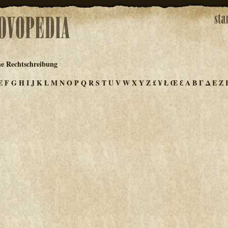
he Rechtschreibung
E
F
G
H
I
J
K
L
M
N
O
P
Q
R
S
T
U
V
W
X
Y
Z
£
¥
Ł
Œ
Ɛ
Α
Β
Γ
Δ
Ε
Ζ