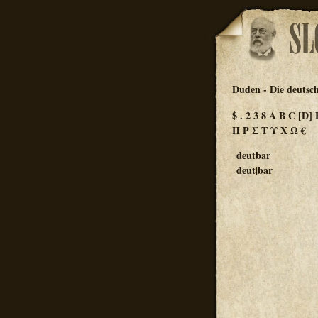
Duden - Die deutsc
$
.
2
3
8
A
B
C
[D]
Π
Ρ
Σ
Τ
Υ
Χ
Ω
€
deutbar
d
eu
t|bar