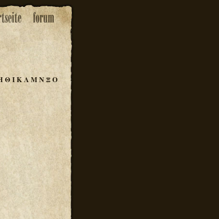
Η
Θ
Ι
Κ
Λ
Μ
Ν
Ξ
Ο