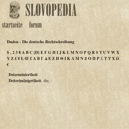
Duden - Die deutsche Rechtschreibung
$
.
2
3
8
A
B
C
[D]
E
F
G
H
I
J
K
L
M
N
O
P
Q
R
S
T
U
V
W
X
Y
Z
£
¥
Ł
Œ
Ɛ
Α
Β
Γ
Δ
Ε
Ζ
Η
Θ
Ι
Κ
Λ
Μ
Ν
Ξ
Ο
Π
Ρ
Σ
Τ
Υ
Χ
Ω
€
Determiniertheit
De|ter|mi|n
ie
rt|heit
, die; -