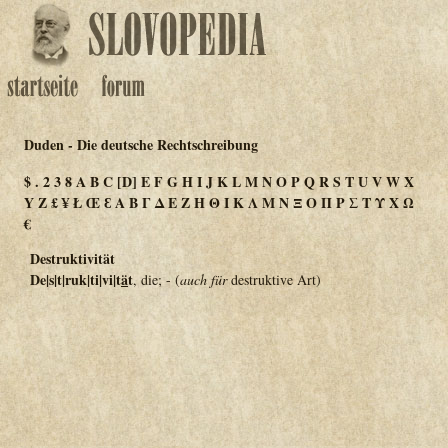
Duden - Die deutsche Rechtschreibung
$
.
2
3
8
A
B
C
[D]
E
F
G
H
I
J
K
L
M
N
O
P
Q
R
S
T
U
V
W
X
Y
Z
£
¥
Ł
Œ
Ɛ
Α
Β
Γ
Δ
Ε
Ζ
Η
Θ
Ι
Κ
Λ
Μ
Ν
Ξ
Ο
Π
Ρ
Σ
Τ
Υ
Χ
Ω
€
Destruktivität
De|s|t|ruk|ti|vi|t
ä
t
, die; - (
auch für
destruktive Art)